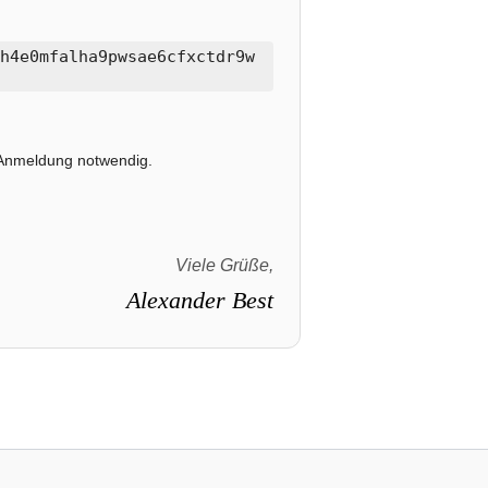
h4e0mfalha9pwsae6cfxctdr9w
e Anmeldung notwendig.
Viele Grüße,
Alexander Best