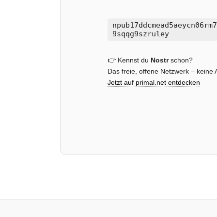
npub17ddcmead5aeycn06rm7
9sqqg9szruley
👉 Kennst du
Nostr
schon?
Das freie, offene Netzwerk – kein
Jetzt auf primal.net entdecken